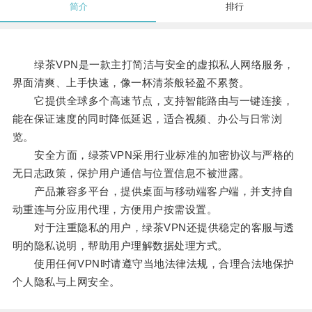
简介
排行
绿茶VPN是一款主打简洁与安全的虚拟私人网络服务，
界面清爽、上手快速，像一杯清茶般轻盈不累赘。
它提供全球多个高速节点，支持智能路由与一键连接，
能在保证速度的同时降低延迟，适合视频、办公与日常浏
览。
安全方面，绿茶VPN采用行业标准的加密协议与严格的
无日志政策，保护用户通信与位置信息不被泄露。
产品兼容多平台，提供桌面与移动端客户端，并支持自
动重连与分应用代理，方便用户按需设置。
对于注重隐私的用户，绿茶VPN还提供稳定的客服与透
明的隐私说明，帮助用户理解数据处理方式。
使用任何VPN时请遵守当地法律法规，合理合法地保护
个人隐私与上网安全。