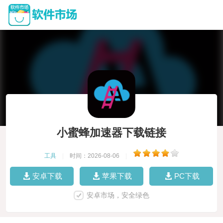
小蜜蜂加速器下载链接
工具
|
时间：2026-08-06
|
安卓下载
苹果下载
PC下载
安卓市场，安全绿色