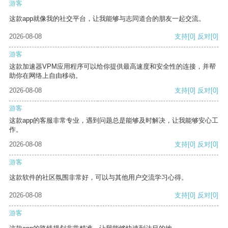
游客
这款app就像我的社交平台，让我能够与志同道合的朋友一起交流。
2026-08-08
支持
[0]
反对
[0]
游客
这款加速器VPM应用程序可以给你提供最高速度和安全性的连接，并帮
助你在网络上自由移动。
2026-08-08
支持
[0]
反对
[0]
游客
这款app的客服非常专业，遇到问题总是能够及时解决，让我能够安心工
作。
2026-08-08
支持
[0]
反对
[0]
游客
这款软件的社区氛围非常好，可以与其他用户交流学习心得。
2026-08-08
支持
[0]
反对
[0]
游客