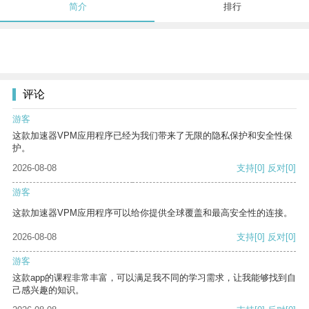
简介
排行
评论
游客
这款加速器VPM应用程序已经为我们带来了无限的隐私保护和安全性保
护。
2026-08-08
支持
[0]
反对
[0]
游客
这款加速器VPM应用程序可以给你提供全球覆盖和最高安全性的连接。
2026-08-08
支持
[0]
反对
[0]
游客
这款app的课程非常丰富，可以满足我不同的学习需求，让我能够找到自
己感兴趣的知识。